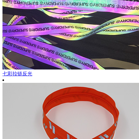
七彩拉链反光