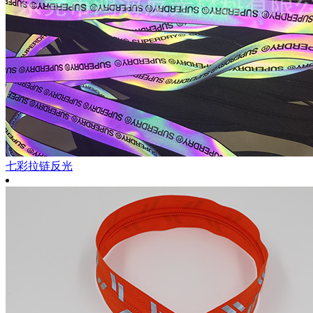
七彩拉链反光