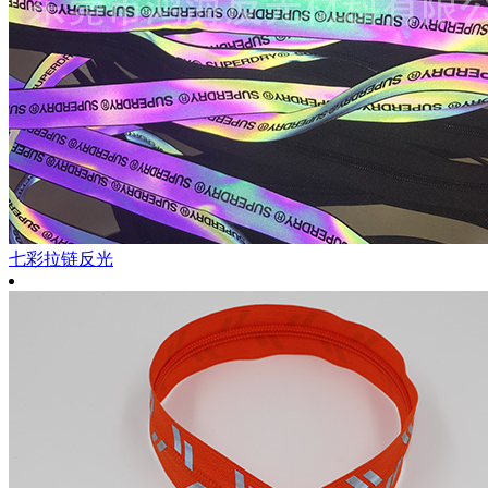
七彩拉链反光