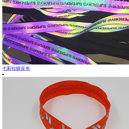
七彩拉链反光