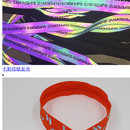
七彩拉链反光