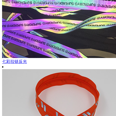
七彩拉链反光