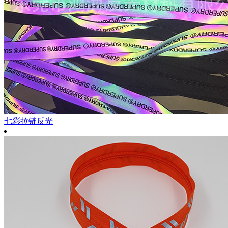
七彩拉链反光